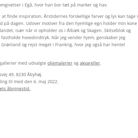
omgivelser i Egå, hvor han bor tæt på marker og hav.
at finde inspiration. Årstidernes forskellige farver og lys kan tage 
 tid på dagen. Udover motiver fra den hjemlige egn holder min kone
i landet, især når vi opholder os i Ålbæk og Skagen. Skitseblok og
n fastholde hovedindtryk. Når jeg vender hjem, genskaber jeg
t Grønland og rejst meget i Frankrig, hvor jeg også har hentet
gallerier med udvalgte
oliemalerier
og
akvareller
.
svej 49, 8230 Åbyhøj.
lling til med den 6. maj 2022.
ets åbningstid
.