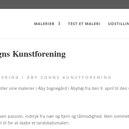
MALERIER
TEST ET MALERI
UDSTILLI
gns Kunstforening
SERING I ÅBY SOGNS KUNSTFORENING
er sine malerier i Åby Sognegård i Åbyhøj fra den 9. april til den 
even passion, indtryk fra nær og fjern og tålmodighed. Men somme
l til for at skabe et landskabsmaleri.