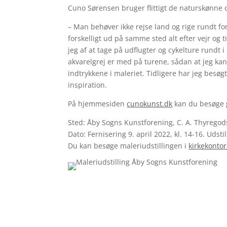
Cuno Sørensen bruger flittigt de naturskønne 
– Man behøver ikke rejse land og rige rundt for 
forskelligt ud på samme sted alt efter vejr og
jeg af at tage på udflugter og cykelture rundt 
akvarelgrej er med på turene, sådan at jeg ka
indtrykkene i maleriet. Tidligere har jeg besøg
inspiration.
På hjemmesiden
cunokunst.dk
kan du besøge 
Sted: Åby Sogns Kunstforening, C. A. Thyregod
Dato: Fernisering 9. april 2022, kl. 14-16. Udsti
Du kan besøge maleriudstillingen i
kirkekontor