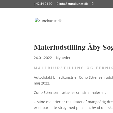
42 54 21 90
info@cunokunst.dk
Maleriudstilling Åby So
24.01.2022
|
Nyheder
MALERIUDSTILLING OG FERNI
Autodidakt billedkunstner Cuno Sørensen udstill
maj 2022.
Cuno Sørensen fortæller om sine malerier:
– Mine malerier er resultatet af mangeårig dr
er et par lette strøg med penslen, hvad der ska